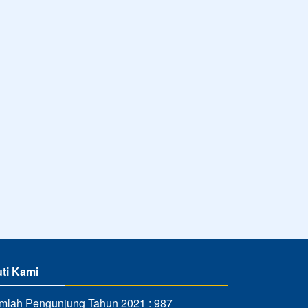
uti Kami
mlah Pengunjung Tahun 2021 : 987