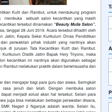
T
ntikan Kulit dan Rambut, untuk mendukung program
uk membuka sebuah salon kecantikan yang masih
ecantikan tersebut dinamakan
“Beauty Mulia Salon”.
, tanggal 28 Juni 2019. Acara tersebut dihadiri oleh
n Jatim, Kepala Seksi Kurikulum Dinas Pendidikan
 dan perwakilan pihak industri yang nantinya akan
A
k di jurusan Tata Kecantikan Kulit dan Rambut.
i Kurikulum Disdik Jatim Bapak Hery Triyono, maka
lon kecantikan ini nantinya akan digunakan sebagai
dan Rambut melakukan praktik dalam berwirausaha dan
r dan mengajar bagi para guru dan siswa. Seringkali
an rasa jenuh dan lelah. Dengan membuka salon
P
dapat menjadi solusi akan hal tersebut. Selain para
swa juga bisa melakukan berbagai perawatan disana,
 SMK Negeri 2 Nganjuk adalah wanita. Selain itu,