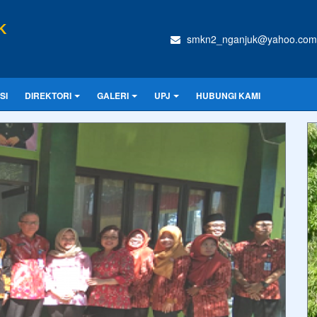
K
smkn2_nganjuk@yahoo.com
SI
DIREKTORI
GALERI
UPJ
HUBUNGI KAMI