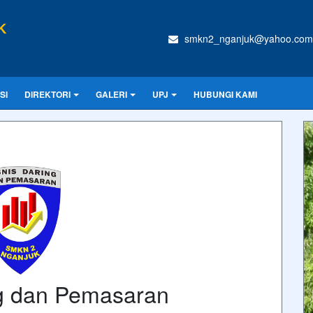
K
smkn2_nganjuk@yahoo.com
SI
DIREKTORI
GALERI
UPJ
HUBUNGI KAMI
ng dan Pemasaran