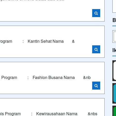
B
s Program : Kantin Sehat Nama &
I
nis Program : Fashion Busana Nama &nb
fil Jenis Program : Kewirausahaan Nama &nbs