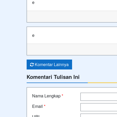
e
e
Komentar Lainnya
Komentari Tulisan Ini
Nama Lengkap
*
Email
*
URL