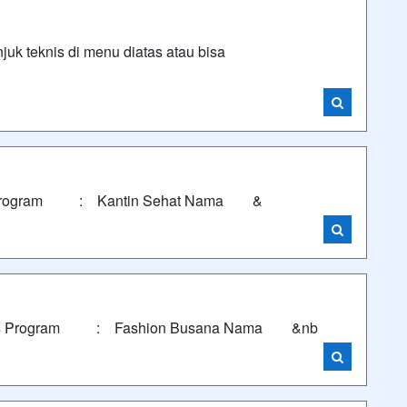
uk teknis di menu diatas atau bisa
s Program : Kantin Sehat Nama &
nis Program : Fashion Busana Nama &nb