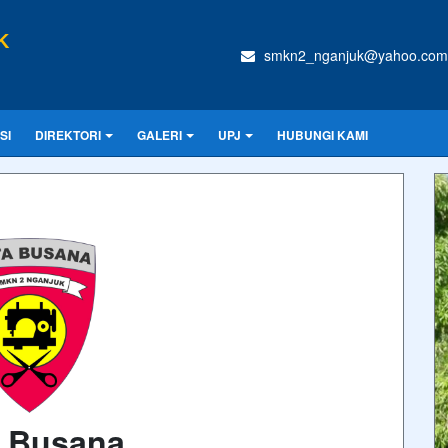
K
smkn2_nganjuk@yahoo.com
SI
DIREKTORI
GALERI
UPJ
HUBUNGI KAMI
a Busana