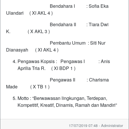
Bendahara I : Sofia Eka
Ulandari ( XI AKL 4 )
Bendahara II : Tiara Dwi
K. ( X AKL 3 )
Pembantu Umum : Siti Nur
Dianasyah ( XI AKL 4 )
Pengawas Kopsis : Pengawas I : Anis
Aprilia Tria R. ( XI BDP 1 )
Pengawas II : Charisma
Made ( X TB 1 )
Motto : “Berwawasan lingkungan, Terdepan,
Kompetitif, Kreatif, Dinamis, Ramah dan Mandiri”
17/07/2019 07:48 - Administrator