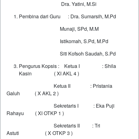
Dra. Yatini, M.Si
Pembina dari Guru : Dra. Sumarsih, M.Pd
Munaji, SPd, M.M
Istikomah, S.Pd, M.Pd
Siti Kofsoh Saudah, S.Pd
Pengurus Kopsis : Ketua I : Shila
Kasin ( XI AKL 4 )
Ketua II : Pristania
Galuh ( X AKL 2 )
Sekretaris I : Eka Puji
Rahayu ( XI OTKP 1 )
Sekretaris II : Tri
Astuti ( X OTKP 3 )